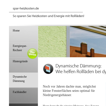
Home
Energiespar-
Rechner
Hintergründe
Dynamische
Dämmung
Noch vor Jahren dachte man, möglichst
kleine Fensterflächen seien optimal für
Fachhändler
Niedrigenergiehäuser.
Heute herrscht die gängige Meinung, dass Fenster