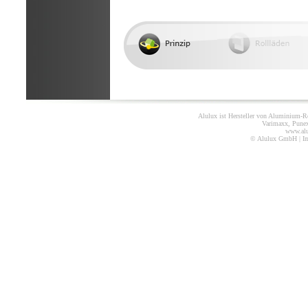
Alulux ist Hersteller von Aluminium-Ro
Varimaxx, Punex
www.alu
© Alulux GmbH |
I